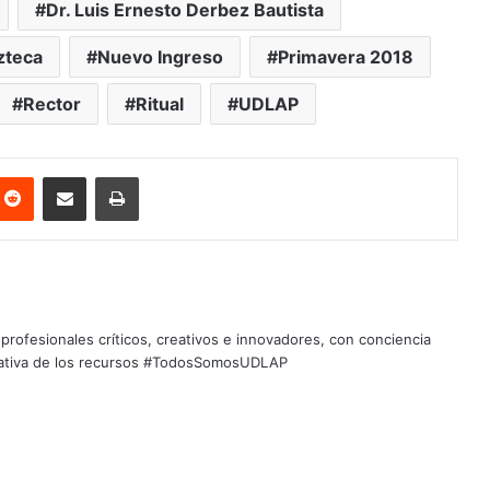
Dr. Luis Ernesto Derbez Bautista
zteca
Nuevo Ingreso
Primavera 2018
Rector
Ritual
UDLAP
nterest
Reddit
Share via Email
Print
profesionales críticos, creativos e innovadores, con conciencia
quitativa de los recursos #TodosSomosUDLAP