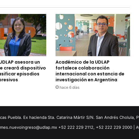
UDLAP asesora un
Académico de la UDLAP
e creará dispositivo
fortalece colaboración
sificar episodios
internacional con estancia de
presivos
investigación en Argentina
hace 6 días
s Puebla. Ex hacienda Sta. Catarina Mártir S/N. San Andrés Cholula, 
ormes.nuevoingreso@udlap.mx +52 222 229 2112, +52 222 229 2000 |
A