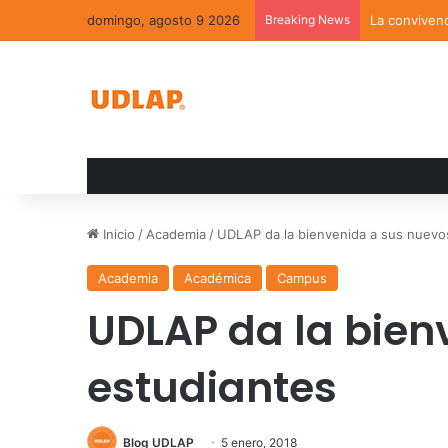
domingo, agosto 9 2026
Breaking News
La convivenc
Inicio
/
Academia
/
UDLAP da la bienvenida a sus nuevo
Academia
Académica
Campus
UDLAP da la bien
estudiantes
Blog UDLAP
5 enero, 2018