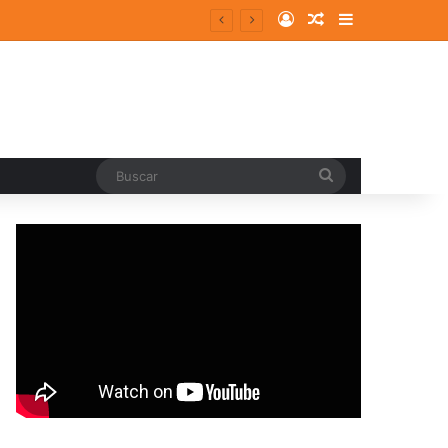
Log In
Random Article
Sidebar
Buscar