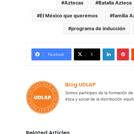
Aztecas
Batalla Azteca
El México que queremos
familia A
programa de inducción
LinkedIn
Pi
Facebook
X
Blog UDLAP
Somos partícipes de la formación de 
ética y social de la distribución e
Related Articles