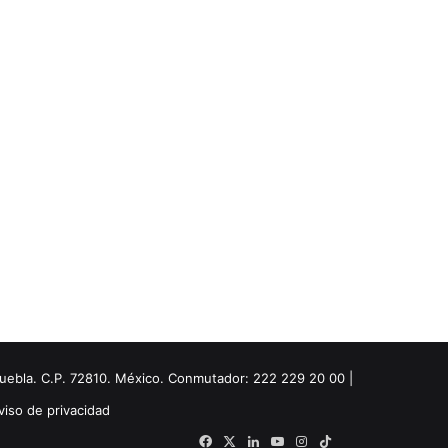
Puebla. C.P. 72810. México. Conmutador: 222 229 20 00 |
viso de privacidad
Facebook
X
LinkedIn
YouTube
Instagram
TikTok
Threads