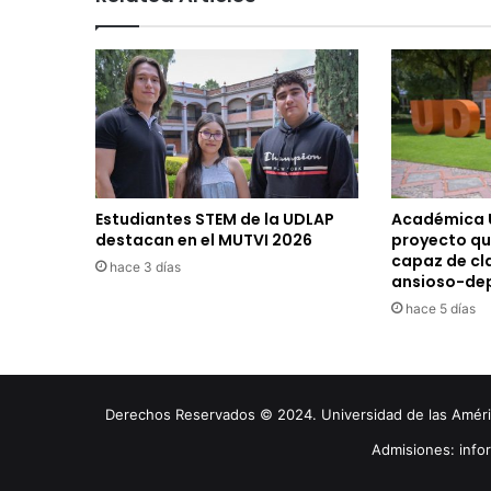
Estudiantes STEM de la UDLAP
Académica 
destacan en el MUTVI 2026
proyecto qu
capaz de cla
hace 3 días
ansioso-de
hace 5 días
Derechos Reservados © 2024. Universidad de las América
Admisiones: inf