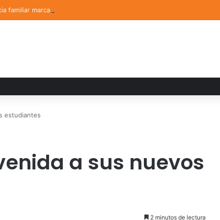
ia familiar marca el cierre del Curso de Verano de Escuelas Aztecas
s estudiantes
venida a sus nuevos
2 minutos de lectura