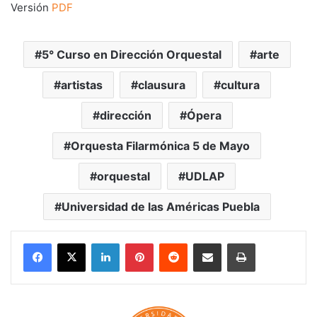
Versión
PDF
5° Curso en Dirección Orquestal
arte
artistas
clausura
cultura
dirección
Ópera
Orquesta Filarmónica 5 de Mayo
orquestal
UDLAP
Universidad de las Américas Puebla
LinkedIn
Pinterest
Reddit
Share via Email
Print