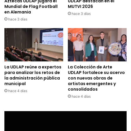
Aztecas UDLAP jugará el
UDLAP destacan en el
Mundial de Flag Football
MUTVI 2026
en Alemania
hace 3 días
hace 3 días
La UDLAP reúne a expertos
La Colección de Arte
para analizar los retos de
UDLAP fortalece su acervo
la administración pública
con nuevas obras de
municipal
artistas emergentes y
consolidados
hace 4 días
hace 4 días