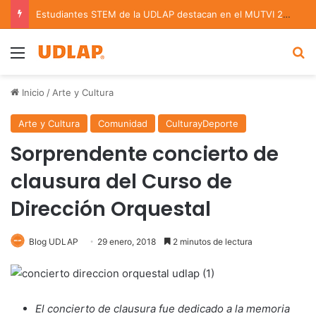
Estudiantes STEM de la UDLAP destacan en el MUTVI 2026
Menu
B
Inicio
/
Arte y Cultura
Arte y Cultura
Comunidad
CulturayDeporte
Sorprendente concierto de
clausura del Curso de
Dirección Orquestal
Blog UDLAP
29 enero, 2018
2 minutos de lectura
El concierto de clausura fue dedicado a la memoria