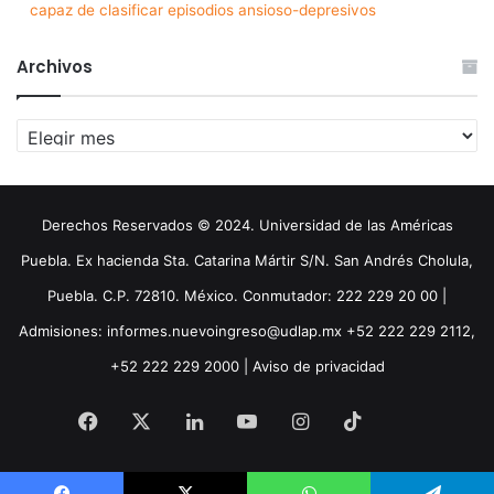
capaz de clasificar episodios ansioso-depresivos
Archivos
Archivos
Derechos Reservados © 2024. Universidad de las Américas
Puebla. Ex hacienda Sta. Catarina Mártir S/N. San Andrés Cholula,
Puebla. C.P. 72810. México. Conmutador: 222 229 20 00 |
Admisiones: informes.nuevoingreso@udlap.mx +52 222 229 2112,
+52 222 229 2000 |
Aviso de privacidad
Facebook
X
LinkedIn
YouTube
Instagram
TikTok
Threa