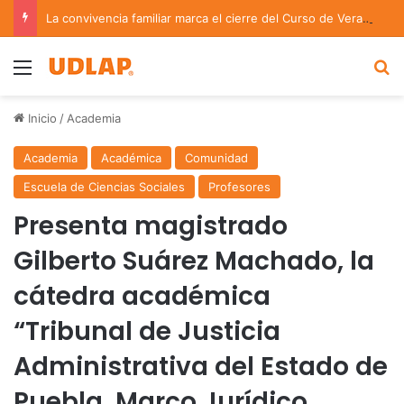
La convivencia familiar marca el cierre del Curso de Verano de Escuelas Aztecas
Menu
B
Inicio
/
Academia
Academia
Académica
Comunidad
Escuela de Ciencias Sociales
Profesores
Presenta magistrado
Gilberto Suárez Machado, la
cátedra académica
“Tribunal de Justicia
Administrativa del Estado de
Puebla, Marco Jurídico