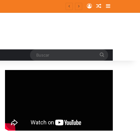
Log In
Random Article
Sidebar
Buscar