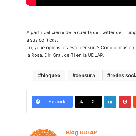
A partir del cierre de la cuenta de Twitter de Tru
a sus políticas.
Tú, ¿qué opinas, es esto censura? Conoce más en 
la Rosa, Dir. Gral. de TI en la UDLAP.
bloqueo
censura
redes soci
LinkedIn
Pi
Facebook
X
Blog UDLAP