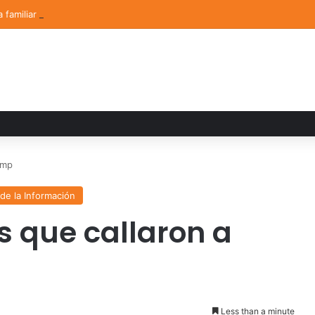
a familiar marca el cierre del Curso de Verano de Escuelas Aztecas
ump
de la Información
s que callaron a
Less than a minute