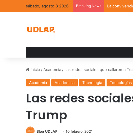
sábado, agosto 8 2026
Breaking News
La convivenci
Inicio
/
Academia
/
Las redes sociales que callaron a Tr
Academia
Académica
Tecnología
Tecnologías 
Las redes sociale
Trump
Blog UDLAP
10 febrero, 2021