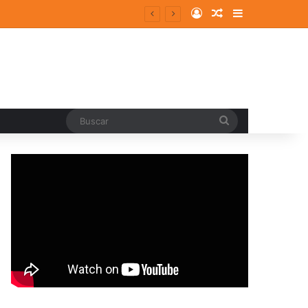
Log In
Random Article
Sidebar
Buscar