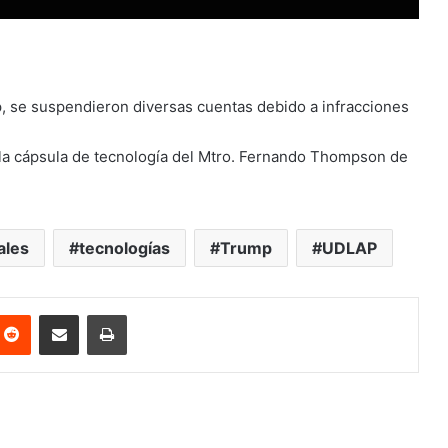
mp, se suspendieron diversas cuentas debido a infracciones
la cápsula de tecnología del Mtro. Fernando Thompson de
ales
tecnologías
Trump
UDLAP
nterest
Reddit
Share via Email
Print