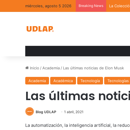
miércoles, agosto 5 2026
Breaking News
La Colecci
Inicio
/
Academia
/
Las últimas noticias de Elon Musk
Academia
Académica
Tecnología
Tecnologías 
Las últimas notic
Blog UDLAP
1 abril, 2021
La automatización, la inteligencia artificial, la re