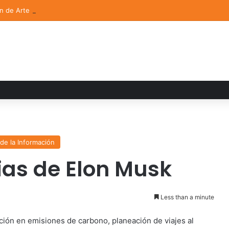
ón de Arte UDLAP fortalece su acervo con nuevas obras de artistas em
de la Información
ias de Elon Musk
Less than a minute
ducción en emisiones de carbono, planeación de viajes al