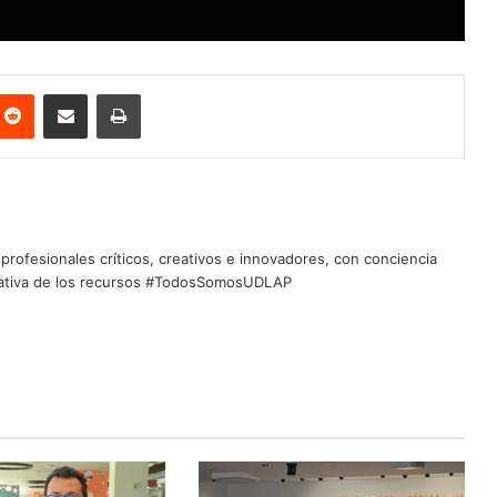
nterest
Reddit
Share via Email
Print
profesionales críticos, creativos e innovadores, con conciencia
quitativa de los recursos #TodosSomosUDLAP