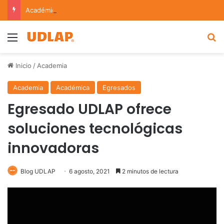
Académico de la UDLAP fortalece colaboración internacional con estancia de investigación en Argentina
Menu
B
Inicio
/
Academia
Academia
Académica
Egresados
Egresado UDLAP ofrece
soluciones tecnológicas
innovadoras
Blog UDLAP
6 agosto, 2021
2 minutos de lectura