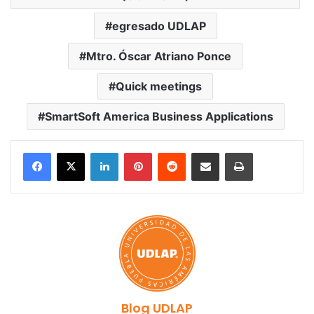
egresado UDLAP
Mtro. Óscar Atriano Ponce
Quick meetings
SmartSoft America Business Applications
LinkedIn
Pinterest
Reddit
Share via Email
Print
Blog UDLAP