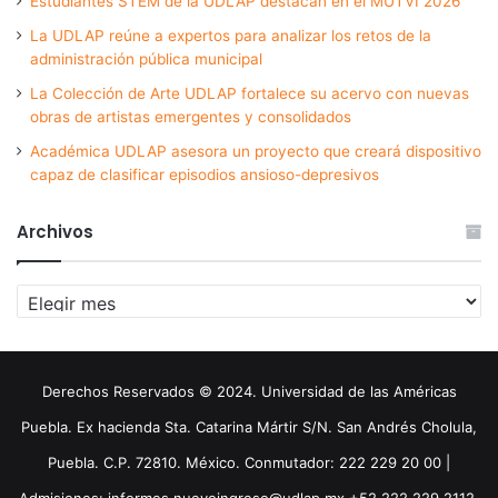
Estudiantes STEM de la UDLAP destacan en el MUTVI 2026
La UDLAP reúne a expertos para analizar los retos de la
administración pública municipal
La Colección de Arte UDLAP fortalece su acervo con nuevas
obras de artistas emergentes y consolidados
Académica UDLAP asesora un proyecto que creará dispositivo
capaz de clasificar episodios ansioso-depresivos
Archivos
Archivos
Derechos Reservados © 2024. Universidad de las Américas
Puebla. Ex hacienda Sta. Catarina Mártir S/N. San Andrés Cholula,
Puebla. C.P. 72810. México. Conmutador: 222 229 20 00 |