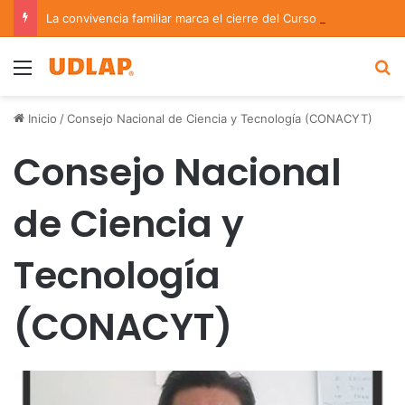
La convivencia familiar marca el cierre del Curso de Verano de Escuelas Aztecas
Menu
B
Inicio
/
Consejo Nacional de Ciencia y Tecnología (CONACYT)
Consejo Nacional
de Ciencia y
Tecnología
(CONACYT)