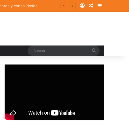
Log In
Random Article
Sidebar
entes y consolidados
Buscar