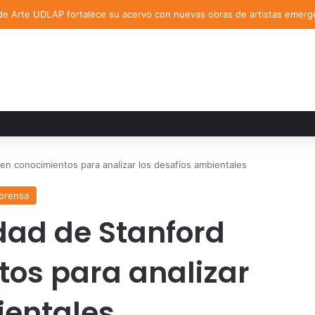
de Arte UDLAP fortalece su acervo con nuevas obras de artistas emerg
n conocimientos para analizar los desafíos ambientales
prensa
dad de Stanford
os para analizar
ientales