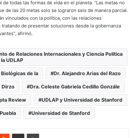
al de todas las formas de vida en el planeta. “Las metas no
e de las 20 metas solo se lograron seis de manera parcial.
 vinculados con la política, con las relaciones
e tratando de presentar soluciones desde la gobernanza
antes”, afirmó.
o de Relaciones Internacionales y Ciencia Política
 la UDLAP
iológicas de la
Dr. Alejandro Arias del Razo
o Dirzo
Dra. Celeste Gabriela Cedillo Gonzále
upta Review
UDLAP y Universidad de Stanford
 Puebla
Universidad de Stanford
nterest
Reddit
Share via Email
Print