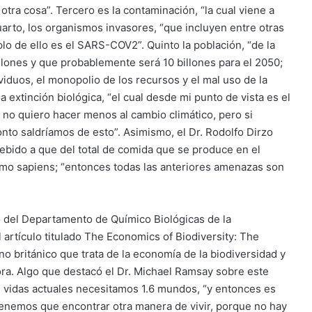
 otra cosa”. Tercero es la contaminación, “la cual viene a
uarto, los organismos invasores, “que incluyen entre otras
o de ello es el SARS-COV2”. Quinto la población, “de la
llones y que probablemente será 10 billones para el 2050;
viduos, el monopolio de los recursos y el mal uso de la
a extinción biológica, “el cual desde mi punto de vista es el
o no quiero hacer menos al cambio climático, pero si
onto saldríamos de esto”. Asimismo, el Dr. Rodolfo Dirzo
bido a que del total de comida que se produce en el
omo sapiens; “entonces todas las anteriores amenazas son
o del Departamento de Químico Biológicas de la
 artículo titulado The Economics of Biodiversity: The
 británico que trata de la economía de la biodiversidad y
ra. Algo que destacó el Dr. Michael Ramsay sobre este
s vidas actuales necesitamos 1.6 mundos, “y entonces es
tenemos que encontrar otra manera de vivir, porque no hay