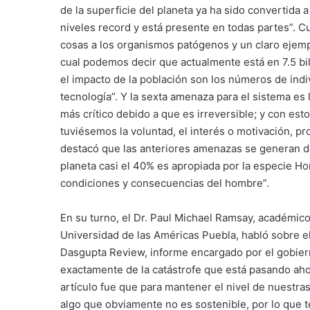
de la superficie del planeta ya ha sido convertida a
niveles record y está presente en todas partes”. C
cosas a los organismos patógenos y un claro ejempl
cual podemos decir que actualmente está en 7.5 bi
el impacto de la población son los números de indi
tecnología”. Y la sexta amenaza para el sistema es l
más crítico debido a que es irreversible; y con est
tuviésemos la voluntad, el interés o motivación, pr
destacó que las anteriores amenazas se generan de
planeta casi el 40% es apropiada por la especie H
condiciones y consecuencias del hombre”.
En su turno, el Dr. Paul Michael Ramsay, académic
Universidad de las Américas Puebla, habló sobre el
Dasgupta Review, informe encargado por el gobierno
exactamente de la catástrofe que está pasando aho
artículo fue que para mantener el nivel de nuestra
algo que obviamente no es sostenible, por lo que 