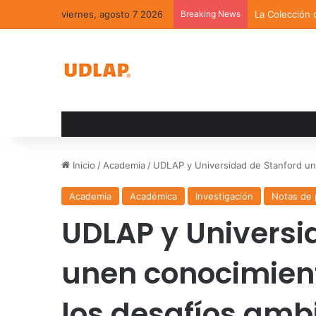
viernes, agosto 7 2026
Breaking News
La Colección 
Inicio
/
Academia
/
UDLAP y Universidad de Stanford une
Academia
Académica
Investigación
Notas de 
UDLAP y Universi
unen conocimient
los desafíos amb