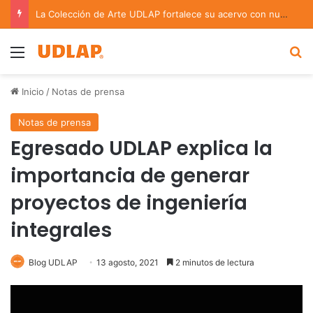
La Colección de Arte UDLAP fortalece su acervo con nuevas obras de artistas emergentes y consolidados
Menu
B
Inicio
/
Notas de prensa
Notas de prensa
Egresado UDLAP explica la
importancia de generar
proyectos de ingeniería
integrales
Blog UDLAP
13 agosto, 2021
2 minutos de lectura