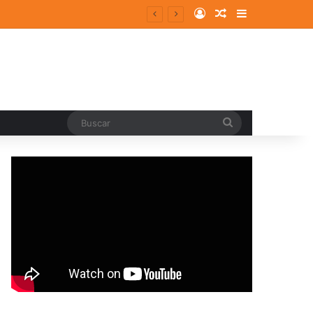
Log In
Random Article
Sidebar
Buscar