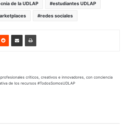
ecnia de la UDLAP
estudiantes UDLAP
arketplaces
redes sociales
nterest
Reddit
Share via Email
Print
profesionales críticos, creativos e innovadores, con conciencia
quitativa de los recursos #TodosSomosUDLAP