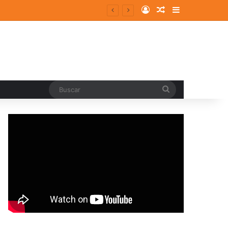
Log In
Random Article
Sidebar
Buscar