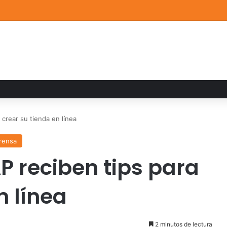
a familiar marca el cierre del Curso de Verano de Escuelas Aztecas
crear su tienda en línea
rensa
P reciben tips para
n línea
2 minutos de lectura