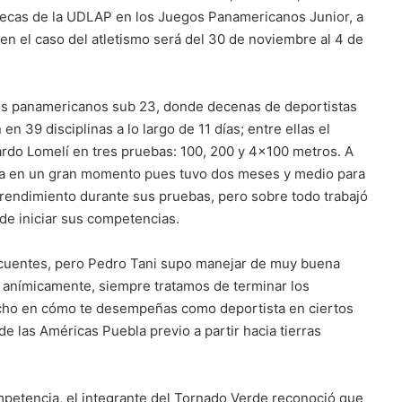
ztecas de la UDLAP en los Juegos Panamericanos Junior, a
en el caso del atletismo será del 30 de noviembre al 4 de
 los panamericanos sub 23, donde decenas de deportistas
en 39 disciplinas a lo largo de 11 días; entre ellas el
rardo Lomelí en tres pruebas: 100, 200 y 4×100 metros. A
mbia en un gran momento pues tuvo dos meses y medio para
rendimiento durante sus pruebas, pero sobre todo trabajó
 de iniciar sus competencias.
recuentes, pero Pedro Tani supo manejar de muy buena
n anímicamente, siempre tratamos de terminar los
ucho en cómo te desempeñas como deportista en ciertos
e las Américas Puebla previo a partir hacia tierras
mpetencia, el integrante del Tornado Verde reconoció que