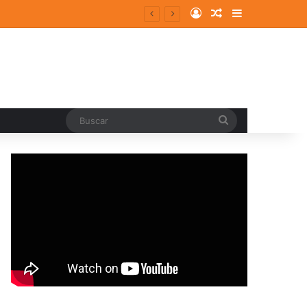
Log In
Random Article
Sidebar
Buscar