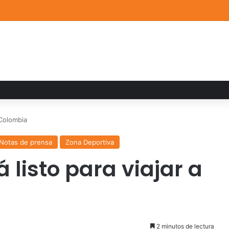
a familiar marca el cierre del Curso de Verano de Escuelas Aztecas
 Colombia
Notas de prensa
Zona Deportiva
 listo para viajar a
2 minutos de lectura