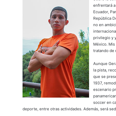
enfrentará a
Ecuador, Par
República D
no en ambici
internaciona
privilegio y
México. Mis 
tratando de 
Aunque Gera
la pista, re
que se prese
1937, remod
escenario pr
panamerican
soccer en c
deporte, entre otras actividades. Además, será sed