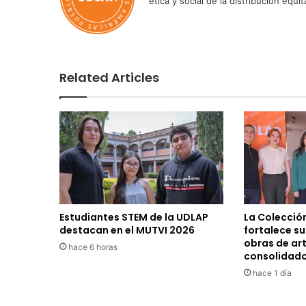
ética y social de la distribución e
Related Articles
Estudiantes STEM de la UDLAP
La Colecció
destacan en el MUTVI 2026
fortalece s
obras de ar
hace 6 horas
consolidad
hace 1 día