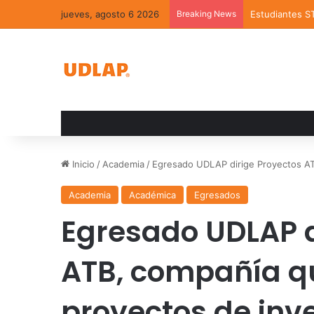
jueves, agosto 6 2026
Breaking News
Estudiantes S
Inicio
/
Academia
/
Egresado UDLAP dirige Proyectos AT
Academia
Académica
Egresados
Egresado UDLAP d
ATB, compañía q
proyectos de inv