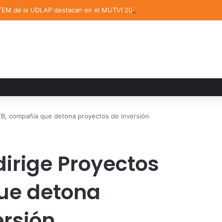
TEM de la UDLAP destacan en el MUTVI 2026
B, compañía que detona proyectos de inversión
irige Proyectos
ue detona
ersión