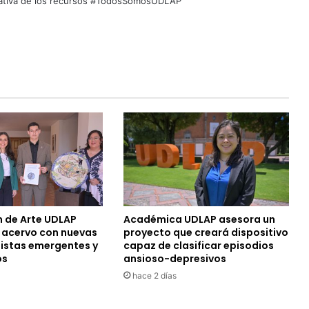
quitativa de los recursos #TodosSomosUDLAP
n de Arte UDLAP
Académica UDLAP asesora un
u acervo con nuevas
proyecto que creará dispositivo
tistas emergentes y
capaz de clasificar episodios
os
ansioso-depresivos
hace 2 días