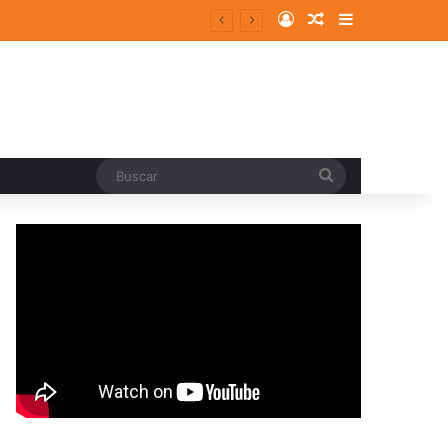
Log In
Random Article
Sidebar
Buscar