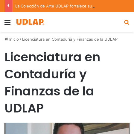
La Colección de Arte UDLAP fortalece su acervo con nuevas obras de artistas emergentes y consolidados
Menu
B
Inicio
/
Licenciatura en Contaduría y Finanzas de la UDLAP
Licenciatura en
Contaduría y
Finanzas de la
UDLAP