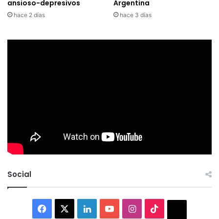
ansioso-depresivos
Argentina
hace 2 días
hace 3 días
Social
Facebook
X
LinkedIn
YouTube
Instagram
TikTok
Thread