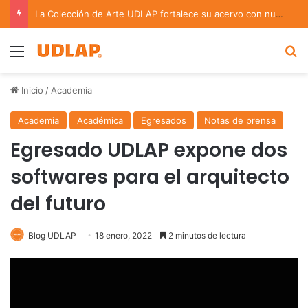
La Colección de Arte UDLAP fortalece su acervo con nuevas obras de artistas emergentes y consolidados
Menu
B
Inicio
/
Academia
Academia
Académica
Egresados
Notas de prensa
Egresado UDLAP expone dos
softwares para el arquitecto
del futuro
Blog UDLAP
18 enero, 2022
2 minutos de lectura