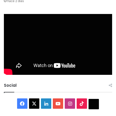
hace 2 días
Social
Facebook
X
LinkedIn
YouTube
Instagram
TikTok
Thread