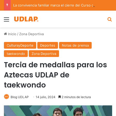
La convivencia familiar marca el cierre del Curso de Verano de Escuelas Aztecas
Menu
B
Inicio
/
Zona Deportiva
CulturayDeporte
Deportes
Notas de prensa
taekwondo
Zona Deportiva
Tercia de medallas para los
Aztecas UDLAP de
taekwondo
Blog UDLAP
14 julio, 2024
2 minutos de lectura