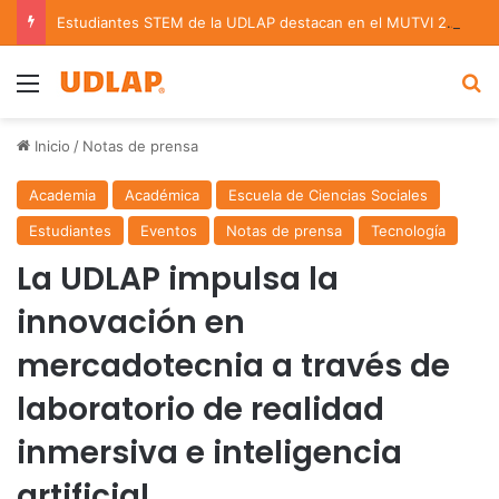
Estudiantes STEM de la UDLAP destacan en el MUTVI 2026
Menu
B
Inicio
/
Notas de prensa
Academia
Académica
Escuela de Ciencias Sociales
Estudiantes
Eventos
Notas de prensa
Tecnología
La UDLAP impulsa la
innovación en
mercadotecnia a través de
laboratorio de realidad
inmersiva e inteligencia
artificial