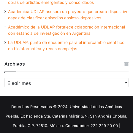
obras de artistas emergentes y consolidados
Académica UDLAP asesora un proyecto que creará dispositivo
capaz de clasificar episodios ansioso-depresivos
Académico de la UDLAP fortalece colaboración internacional
con estancia de investigación en Argentina
La UDLAP, punto de encuentro para el intercambio científico
en bioinformática y redes complejas
Archivos
Archivos
Derechos Reservados © 2024. Universidad de las Américas
Puebla. Ex hacienda Sta. Catarina Mártir S/N. San Andrés Cholula,
Puebla. C.P. 72810. México. Conmutador: 222 229 20 00 |