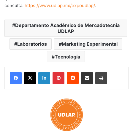
consulta:
https://www.udlap.mx/expoudlap/
.
Departamento Académico de Mercadotecnia
UDLAP
Laboratorios
Marketing Experimental
Tecnología
LinkedIn
Pinterest
Reddit
Share via Email
Print