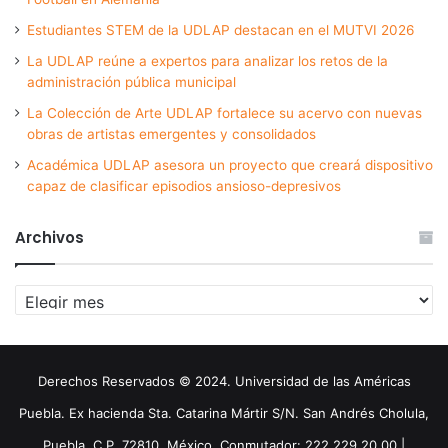
Estudiantes STEM de la UDLAP destacan en el MUTVI 2026
La UDLAP reúne a expertos para analizar los retos de la
administración pública municipal
La Colección de Arte UDLAP fortalece su acervo con nuevas
obras de artistas emergentes y consolidados
Académica UDLAP asesora un proyecto que creará dispositivo
capaz de clasificar episodios ansioso-depresivos
Archivos
Archivos
Derechos Reservados © 2024. Universidad de las Américas
Puebla. Ex hacienda Sta. Catarina Mártir S/N. San Andrés Cholula,
Puebla. C.P. 72810. México. Conmutador: 222 229 20 00 |