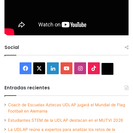
Social
Facebook
X
LinkedIn
YouTube
Instagram
TikTok
Thread
Entradas recientes
Coach de Escuelas Aztecas UDLAP jugará el Mundial de Flag
Football en Alemania
Estudiantes STEM de la UDLAP destacan en el MUTVI 2026
La UDLAP reúne a expertos para analizar los retos de la