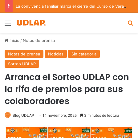
La convivencia familiar marca el cierre del Curso de Verano de Escuelas Aztecas
Menu
B
Inicio
/
Notas de prensa
Notas de prensa
Noticias
Sin categoría
Sorteo UDLAP
Arranca el Sorteo UDLAP con
la rifa de premios para sus
colaboradores
Blog UDLAP
14 noviembre, 2025
3 minutos de lectura