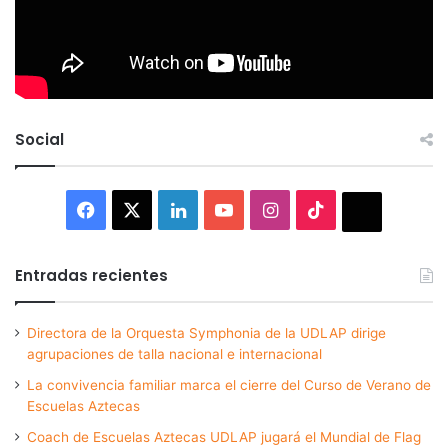
Social
Facebook
X
LinkedIn
YouTube
Instagram
TikTok
Thread
Entradas recientes
Directora de la Orquesta Symphonia de la UDLAP dirige
agrupaciones de talla nacional e internacional
La convivencia familiar marca el cierre del Curso de Verano de
Escuelas Aztecas
Coach de Escuelas Aztecas UDLAP jugará el Mundial de Flag