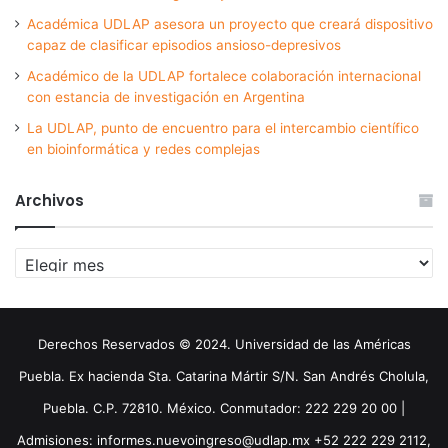
Académica UDLAP asesora un proyecto que creará dispositivo
capaz de clasificar episodios ansioso-depresivos
Académico de la UDLAP fortalece colaboración internacional
con estancia de investigación en Argentina
La UDLAP, punto de encuentro para el intercambio científico
en bioinformática y redes complejas
Archivos
Archivos
Derechos Reservados © 2024. Universidad de las Américas
Puebla. Ex hacienda Sta. Catarina Mártir S/N. San Andrés Cholula,
Puebla. C.P. 72810. México. Conmutador: 222 229 20 00 |
Admisiones: informes.nuevoingreso@udlap.mx +52 222 229 2112,