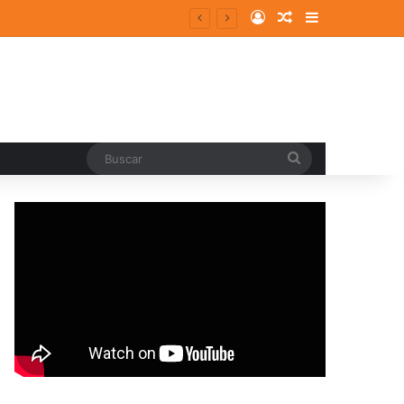
Log In
Random Article
Sidebar
entes y consolidados
Buscar