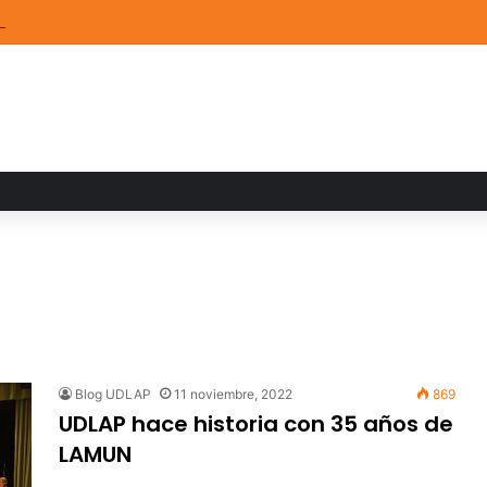
de Arte UDLAP fortalece su acervo con nuevas obras de artistas emerg
Blog UDLAP
11 noviembre, 2022
869
UDLAP hace historia con 35 años de
LAMUN