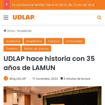
La convivencia familiar marca el cierre del Curso de Verano de Escuelas Aztecas
Menu
B
Inicio
/
Academia
Academia
Académica
Campus
Comunidad
Eventos
Notas de prensa
UDLAP hace historia con 35
años de LAMUN
Blog UDLAP
11 noviembre, 2022
3 minutos de lectura