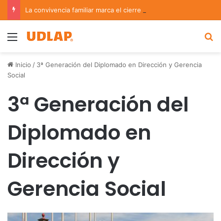
La convivencia familiar marca el cierre del Curso de Verano de Escuelas Aztecas
Menu
B
Inicio
/
3ª Generación del Diplomado en Dirección y Gerencia
Social
3ª Generación del
Diplomado en
Dirección y
Gerencia Social