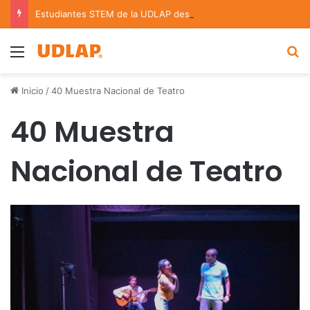
Estudiantes STEM de la UDLAP destacan en el MUTVI 2026
Menu
B
Inicio
/
40 Muestra Nacional de Teatro
40 Muestra
Nacional de Teatro