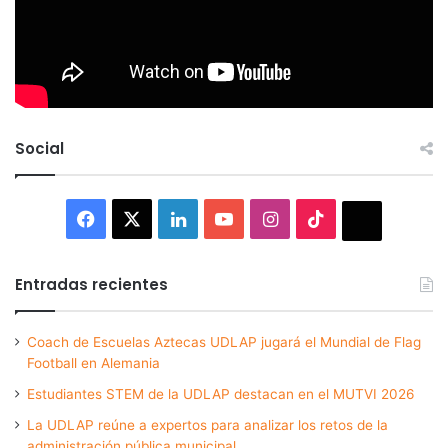
Social
Facebook
X
LinkedIn
YouTube
Instagram
TikTok
Thread
Entradas recientes
Coach de Escuelas Aztecas UDLAP jugará el Mundial de Flag
Football en Alemania
Estudiantes STEM de la UDLAP destacan en el MUTVI 2026
La UDLAP reúne a expertos para analizar los retos de la
administración pública municipal