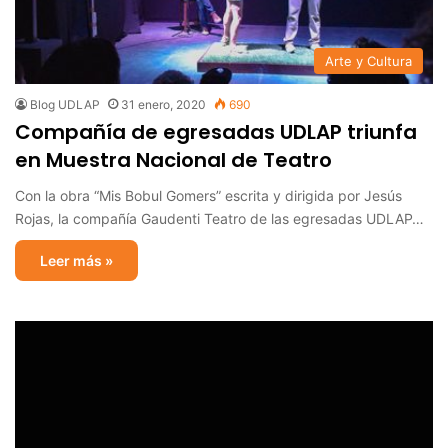
Arte y Cultura
Blog UDLAP
31 enero, 2020
690
Compañía de egresadas UDLAP triunfa
en Muestra Nacional de Teatro
Con la obra “Mis Bobul Gomers” escrita y dirigida por Jesús
Rojas, la compañía Gaudenti Teatro de las egresadas UDLAP…
Leer más »