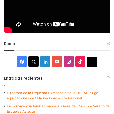
Social
Facebook
X
LinkedIn
YouTube
Instagram
TikTok
Thread
Entradas recientes
Directora de la Orquesta Symphonia de la UDLAP dirige
agrupaciones de talla nacional e internacional
La convivencia familiar marca el cierre del Curso de Verano de
Escuelas Aztecas