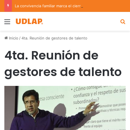
La convivencia familiar marca el cierre del Curso de Verano de Escuelas Aztecas
Menu
B
Inicio
/
4ta. Reunión de gestores de talento
4ta. Reunión de
gestores de talento