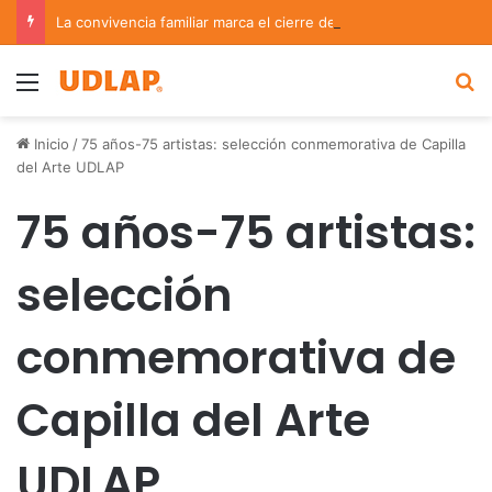
La convivencia familiar marca el cierre del Curso de Verano de Escuelas Aztecas
Menu
B
Inicio
/
75 años-75 artistas: selección conmemorativa de Capilla
del Arte UDLAP
75 años-75 artistas:
selección
conmemorativa de
Capilla del Arte
UDLAP