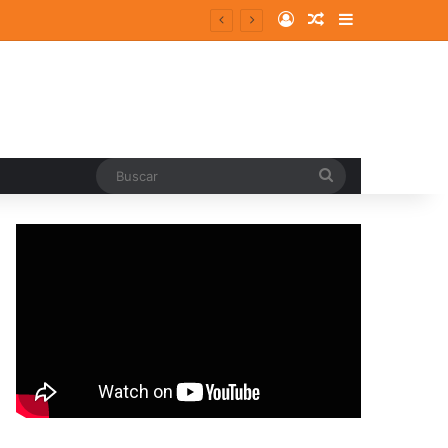
Log In
Random Article
Sidebar
Buscar