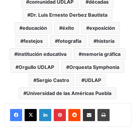
comunidad UDLAP
décadas
Dr. Luis Ernesto Derbez Bautista
educación
éxito
exposición
festejos
fotografía
historia
institución educativa
memoria gráfica
Orgullo UDLAP
Orquesta Symphonia
Sergio Castro
UDLAP
Universidad de las Américas Puebla
LinkedIn
Pinterest
Reddit
Share via Email
Print