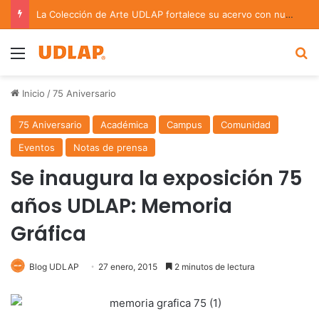
La Colección de Arte UDLAP fortalece su acervo con nuevas obras de artistas emergentes y consolidados
Menu
B
Inicio
/
75 Aniversario
75 Aniversario
Académica
Campus
Comunidad
Eventos
Notas de prensa
Se inaugura la exposición 75
años UDLAP: Memoria
Gráfica
Blog UDLAP
27 enero, 2015
2 minutos de lectura