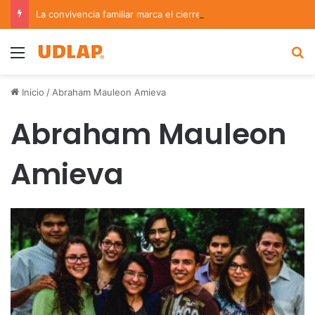
La convivencia familiar marca el cierre del Curso de Verano de Escuelas Aztecas
Menu
B
Inicio
/
Abraham Mauleon Amieva
Abraham Mauleon
Amieva