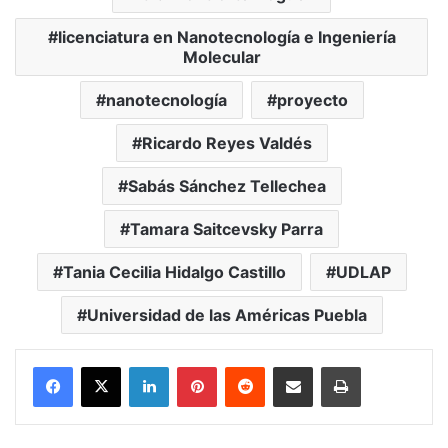
licenciatura en Nanotecnología e Ingeniería
Molecular
nanotecnología
proyecto
Ricardo Reyes Valdés
Sabás Sánchez Tellechea
Tamara Saitcevsky Parra
Tania Cecilia Hidalgo Castillo
UDLAP
Universidad de las Américas Puebla
LinkedIn
Pinterest
Reddit
Share via Email
Print