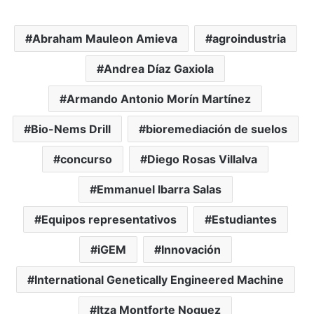
Abraham Mauleon Amieva
agroindustria
Andrea Díaz Gaxiola
Armando Antonio Morín Martínez
Bio-Nems Drill
bioremediación de suelos
concurso
Diego Rosas Villalva
Emmanuel Ibarra Salas
Equipos representativos
Estudiantes
iGEM
Innovación
International Genetically Engineered Machine
Itza Montforte Noguez