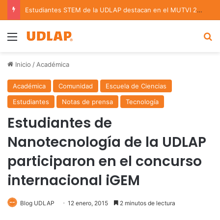
Estudiantes STEM de la UDLAP destacan en el MUTVI 2026
Menu
B
Inicio
/
Académica
Académica
Comunidad
Escuela de Ciencias
Estudiantes
Notas de prensa
Tecnología
Estudiantes de
Nanotecnología de la UDLAP
participaron en el concurso
internacional iGEM
Blog UDLAP
12 enero, 2015
2 minutos de lectura