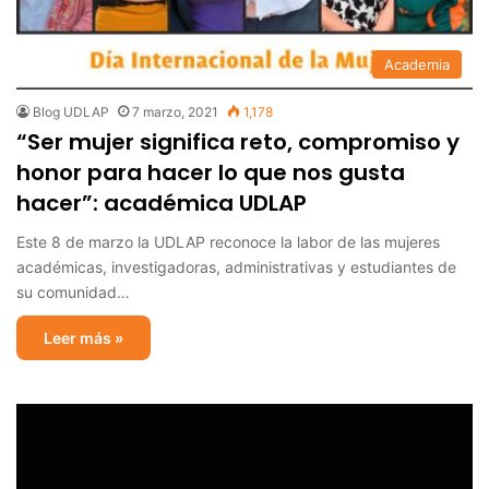
Academia
Blog UDLAP
7 marzo, 2021
1,178
“Ser mujer significa reto, compromiso y
honor para hacer lo que nos gusta
hacer”: académica UDLAP
Este 8 de marzo la UDLAP reconoce la labor de las mujeres
académicas, investigadoras, administrativas y estudiantes de
su comunidad…
Leer más »