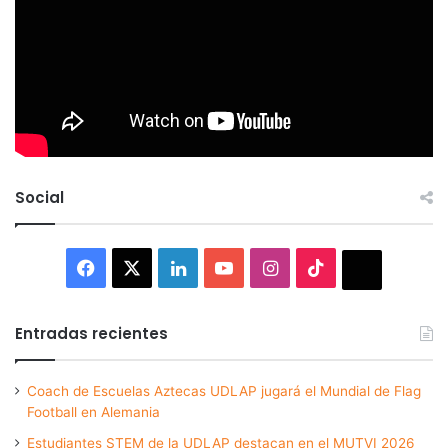
Social
Facebook
X
LinkedIn
YouTube
Instagram
TikTok
Thread
Entradas recientes
Coach de Escuelas Aztecas UDLAP jugará el Mundial de Flag
Football en Alemania
Estudiantes STEM de la UDLAP destacan en el MUTVI 2026