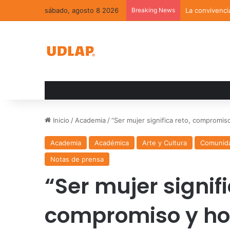
sábado, agosto 8 2026
Breaking News
La convivenci
Inicio
/
Academia
/
“Ser mujer significa reto, compromi
Academia
Académica
Arte y Cultura
Comunid
Notas de prensa
“Ser mujer signifi
compromiso y hon