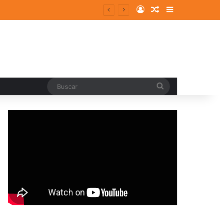
Log In
Random Article
Sidebar
Buscar