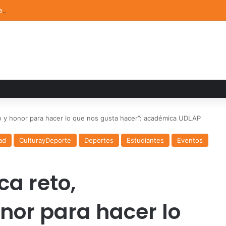
a familiar marca el cierre del Curso de Verano de Escuelas Aztecas
so y honor para hacer lo que nos gusta hacer”: académica UDLAP
ad
CulturayDeporte
Deportes
Estudiantes
Eventos
ca reto,
or para hacer lo