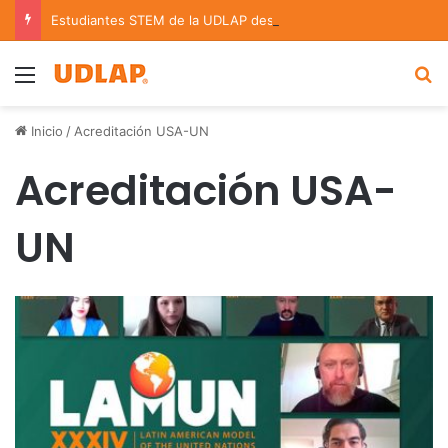
Estudiantes STEM de la UDLAP destacan en el MUTVI 2026
Menu
B
Inicio
/
Acreditación USA-UN
Acreditación USA-
UN