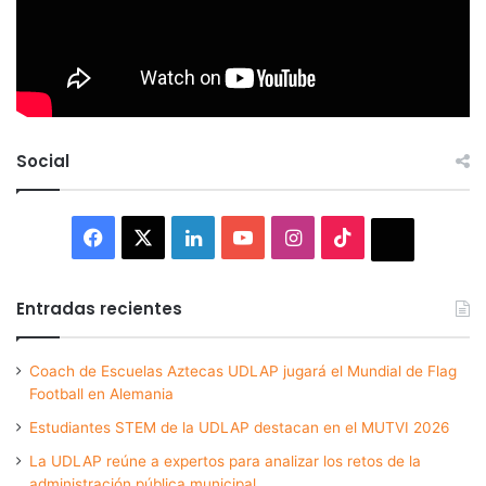
Social
Facebook
X
LinkedIn
YouTube
Instagram
TikTok
Thread
Entradas recientes
Coach de Escuelas Aztecas UDLAP jugará el Mundial de Flag
Football en Alemania
Estudiantes STEM de la UDLAP destacan en el MUTVI 2026
La UDLAP reúne a expertos para analizar los retos de la
administración pública municipal