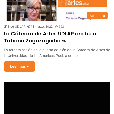
Academia
Blog UDLAP
18 marzo, 2022
592
La Cátedra de Artes UDLAP recibe a
Tatiana Zugazagoitia ￼
La tercera sesión de la cuarta edición de la Cátedra de Artes de
la Universidad de las Américas Puebla contó…
Leer más »