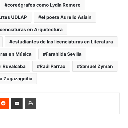
coreógrafos como Lydia Romero
 Artes UDLAP
el poeta Aurelio Asiain
licenciaturas en Arquitectura
estudiantes de las licenciaturas en Literatura
uras en Música
Farahilda Sevilla
r Ruvalcaba
Raúl Parrao
Samuel Zyman
a Zugazagoitia
nterest
Reddit
Share via Email
Print