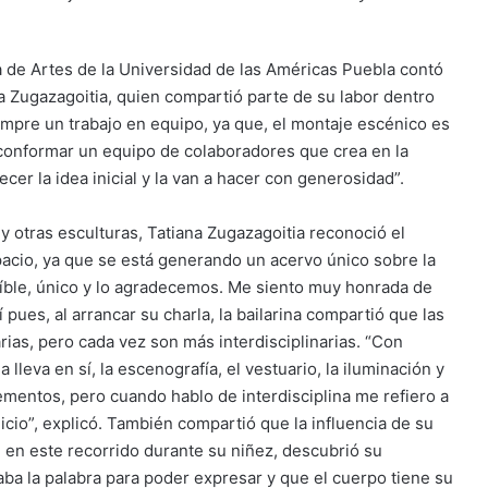
ra de Artes de la Universidad de las Américas Puebla contó
na Zugazagoitia, quien compartió parte de su labor dentro
iempre un trabajo en equipo, ya que, el montaje escénico es
 conformar un equipo de colaboradores que crea en la
cer la idea inicial y la van a hacer con generosidad”.
s y otras esculturas, Tatiana Zugazagoitia reconoció el
pacio, ya que se está generando un acervo único sobre la
reíble, único y lo agradecemos. Me siento muy honrada de
 pues, al arrancar su charla, la bailarina compartió que las
rias, pero cada vez son más interdisciplinarias. “Con
lleva en sí, la escenografía, el vestuario, la iluminación y
ementos, pero cuando hablo de interdisciplina me refiero a
cio”, explicó. También compartió que la influencia de su
ca, en este recorrido durante su niñez, descubrió su
aba la palabra para poder expresar y que el cuerpo tiene su