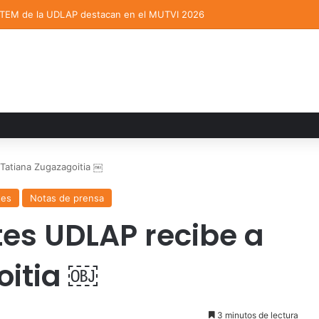
STEM de la UDLAP destacan en el MUTVI 2026
Tatiana Zugazagoitia ￼
tes
Notas de prensa
tes UDLAP recibe a
oitia ￼
3 minutos de lectura