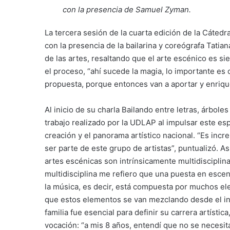
con la presencia de
Samuel Zyman
.
La tercera sesión de la cuarta edición de la Cáted
con la presencia de la bailarina y coreógrafa Tatia
de las artes, resaltando que el arte escénico es s
el proceso, “ahí sucede la magia, lo importante es
propuesta, porque entonces van a aportar y enrique
Al inicio de su charla Bailando entre letras, árbole
trabajo realizado por la UDLAP al impulsar este es
creación y el panorama artístico nacional. “Es inc
ser parte de este grupo de artistas”, puntualizó. Así
artes escénicas son intrínsicamente multidisciplina
multidisciplina me refiero que una puesta en escena 
la música, es decir, está compuesta por muchos el
que estos elementos se van mezclando desde el ini
familia fue esencial para definir su carrera artísti
vocación: “a mis 8 años, entendí que no se necesit