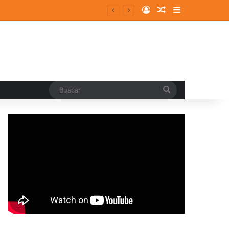
Log In
Random Article
Sidebar
Buscar