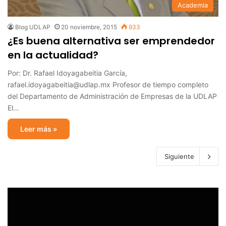
Academia
Blog UDLAP
20 noviembre, 2015
933
¿Es buena alternativa ser emprendedor
en la actualidad?
Por: Dr. Rafael Idoyagabeitia García,
rafael.idoyagabeitia@udlap.mx Profesor de tiempo completo
del Departamento de Administración de Empresas de la UDLAP
El…
Leer más »
Siguiente