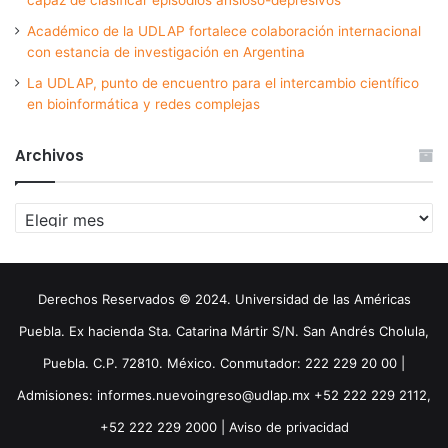
Académico de la UDLAP fortalece colaboración internacional
con estancia de investigación en Argentina
La UDLAP, punto de encuentro para el intercambio científico
en bioinformática y redes complejas
Archivos
Archivos
Derechos Reservados © 2024. Universidad de las Américas
Puebla. Ex hacienda Sta. Catarina Mártir S/N. San Andrés Cholula,
Puebla. C.P. 72810. México. Conmutador: 222 229 20 00 |
Admisiones: informes.nuevoingreso@udlap.mx +52 222 229 2112,
+52 222 229 2000 |
Aviso de privacidad