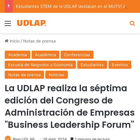
Estudiantes STEM de la UDLAP destacan en el MUTVI 2026
Menu
B
Inicio
/
Notas de prensa
Academia
Académica
Conferencias
Escuela de Negocios y Economía
Estudiantes
Eventos
Notas de prensa
Noticias
La UDLAP realiza la séptima
edición del Congreso de
Administración de Empresas
"Business Leadership Forum"
Blog UDLAP
18 abril, 2024
2 minutos de lectura