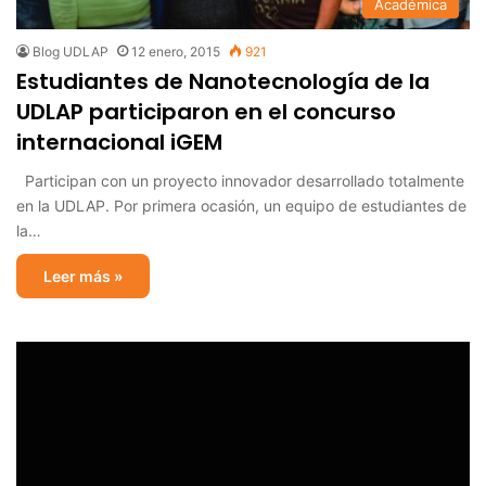
Académica
Blog UDLAP
12 enero, 2015
921
Estudiantes de Nanotecnología de la
UDLAP participaron en el concurso
internacional iGEM
Participan con un proyecto innovador desarrollado totalmente
en la UDLAP. Por primera ocasión, un equipo de estudiantes de
la…
Leer más »