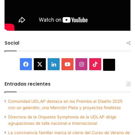
Social
Facebook
X
LinkedIn
YouTube
Instagram
TikTok
Thread
Entradas recientes
Comunidad UDLAP destaca en los Premios a! Diseño 2025
con un galardón, una Mención Plata y proyectos finalistas
Directora de la Orquesta Symphonia de la UDLAP dirige
agrupaciones de talla nacional e internacional
La convivencia familiar marca el cierre del Curso de Verano de