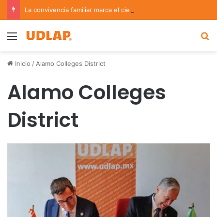
La convivencia familiar marca el cierre del Curso de Verano de Escuelas Aztecas
Menu
B
Inicio
/
Alamo Colleges District
Alamo Colleges
District