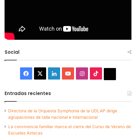
Social
Facebook
X
LinkedIn
YouTube
Instagram
TikTok
Thread
Entradas recientes
Directora de la Orquesta Symphonia de la UDLAP dirige
agrupaciones de talla nacional e internacional
La convivencia familiar marca el cierre del Curso de Verano de
Escuelas Aztecas