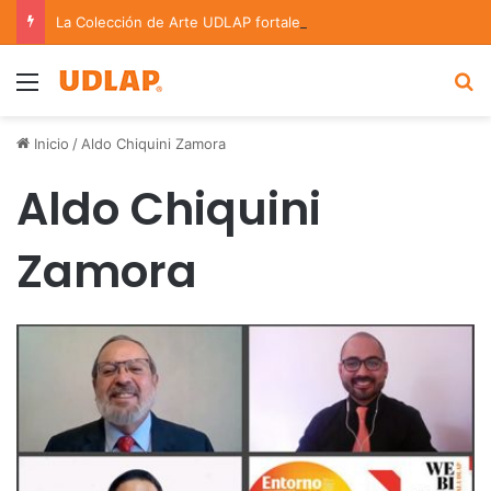
La Colección de Arte UDLAP fortalece su acervo con nuevas obras de artistas emergentes y consolidados
Menu
B
Inicio
/
Aldo Chiquini Zamora
Aldo Chiquini
Zamora