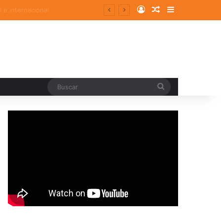
Log In
Random Article
Sidebar
Buscar