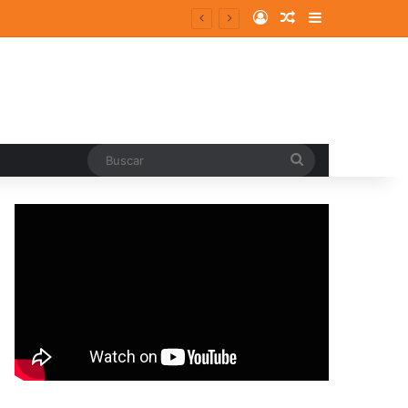
Log In
Random Article
Sidebar
Buscar