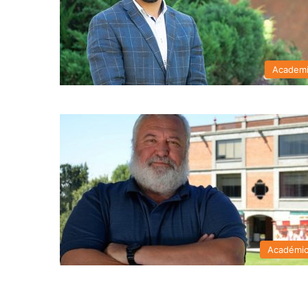
Academ
Académi