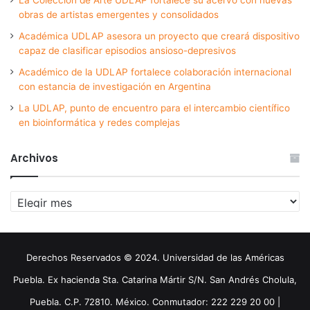
obras de artistas emergentes y consolidados
Académica UDLAP asesora un proyecto que creará dispositivo
capaz de clasificar episodios ansioso-depresivos
Académico de la UDLAP fortalece colaboración internacional
con estancia de investigación en Argentina
La UDLAP, punto de encuentro para el intercambio científico
en bioinformática y redes complejas
Archivos
Archivos
Derechos Reservados © 2024. Universidad de las Américas
Puebla. Ex hacienda Sta. Catarina Mártir S/N. San Andrés Cholula,
Puebla. C.P. 72810. México. Conmutador: 222 229 20 00 |