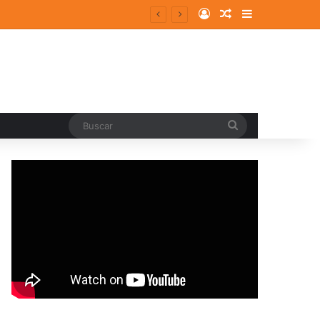
Log In
Random Article
Sidebar
entes y consolidados
Buscar