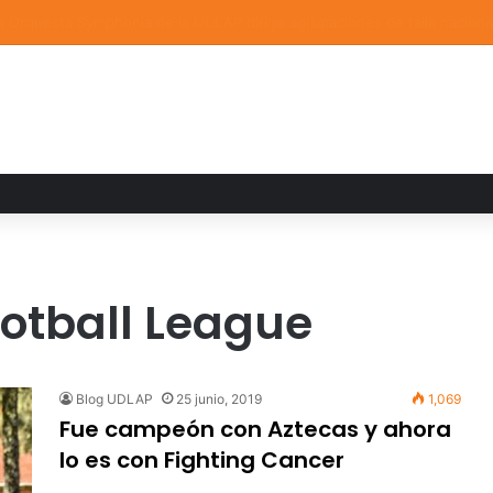
a familiar marca el cierre del Curso de Verano de Escuelas Aztecas
otball League
Blog UDLAP
25 junio, 2019
1,069
Fue campeón con Aztecas y ahora
lo es con Fighting Cancer