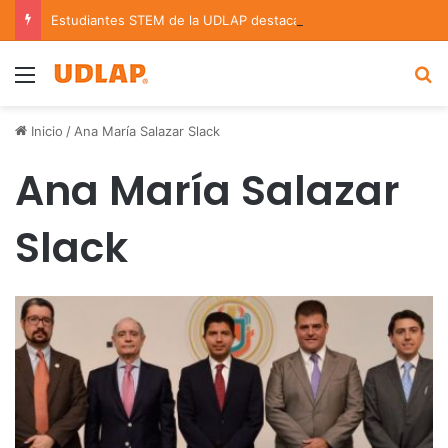
Estudiantes STEM de la UDLAP destacan en el MUTVI 2026
Menu
B
Inicio
/
Ana María Salazar Slack
Ana María Salazar
Slack