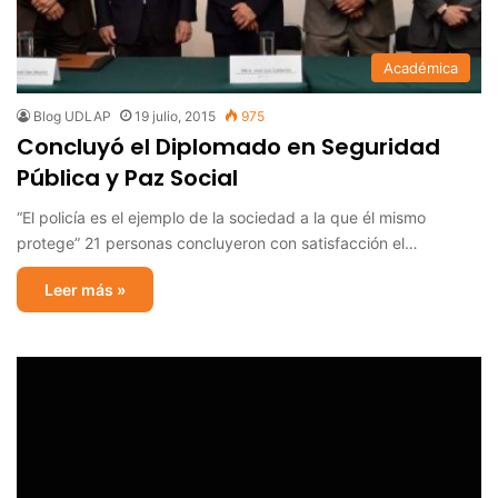
Académica
Blog UDLAP
19 julio, 2015
975
Concluyó el Diplomado en Seguridad
Pública y Paz Social
“El policía es el ejemplo de la sociedad a la que él mismo
protege” 21 personas concluyeron con satisfacción el…
Leer más »