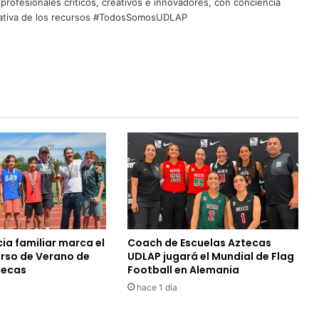
profesionales críticos, creativos e innovadores, con conciencia
quitativa de los recursos #TodosSomosUDLAP
ia familiar marca el
Coach de Escuelas Aztecas
urso de Verano de
UDLAP jugará el Mundial de Flag
tecas
Football en Alemania
hace 1 día