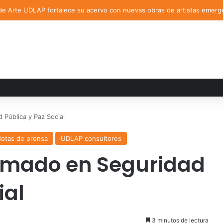
de Arte UDLAP fortalece su acervo con nuevas obras de artistas emerg
 Pública y Paz Social
otas de prensa
UDLAP consultores
lomado en Seguridad
ial
3 minutos de lectura