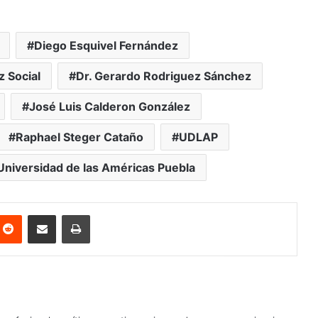
Diego Esquivel Fernández
z Social
Dr. Gerardo Rodriguez Sánchez
José Luis Calderon González
Raphael Steger Cataño
UDLAP
Universidad de las Américas Puebla
nterest
Reddit
Share via Email
Print