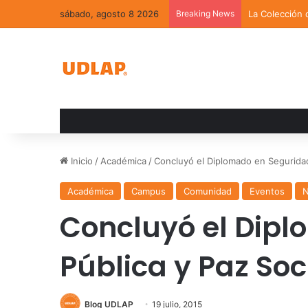
sábado, agosto 8 2026
Breaking News
La Colección 
Inicio
/
Académica
/
Concluyó el Diplomado en Seguridad
Académica
Campus
Comunidad
Eventos
N
Concluyó el Dip
Pública y Paz Soc
Blog UDLAP
19 julio, 2015