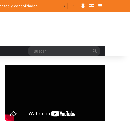
Log In
Random Article
Sidebar
entes y consolidados
Buscar