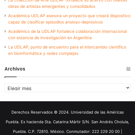
obras de artistas emergentes y consolidados
Académica UDLAP asesora un proyecto que creará dispositivo
capaz de clasificar episodios ansioso-depresivos
Académico de la UDLAP fortalece colaboración internacional
con estancia de investigación en Argentina
La UDLAP, punto de encuentro para el intercambio científico
en bioinformática y redes complejas
Archivos
Archivos
Derechos Reservados © 2024. Universidad de las Américas
Puebla. Ex hacienda Sta. Catarina Mártir S/N. San Andrés Cholula,
Puebla. C.P. 72810. México. Conmutador: 222 229 20 00 |