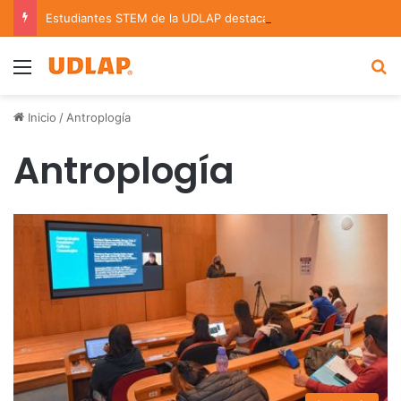
Estudiantes STEM de la UDLAP destacan en el MUTVI 2026
Menu
B
Inicio
/
Antroplogía
Antroplogía